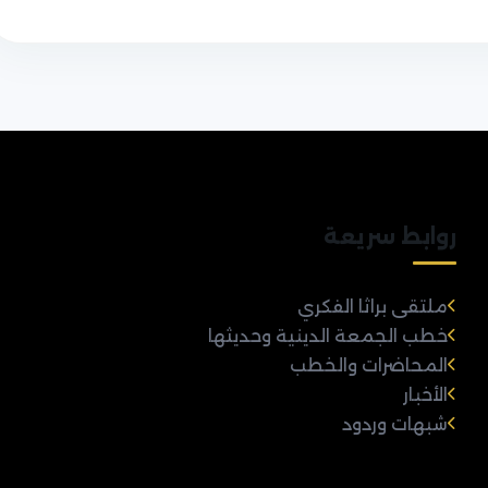
روابط سريعة
ملتقى براثا الفكري
خطب الجمعة الدينية وحديثها
المحاضرات والخطب
الأخبار
شبهات وردود