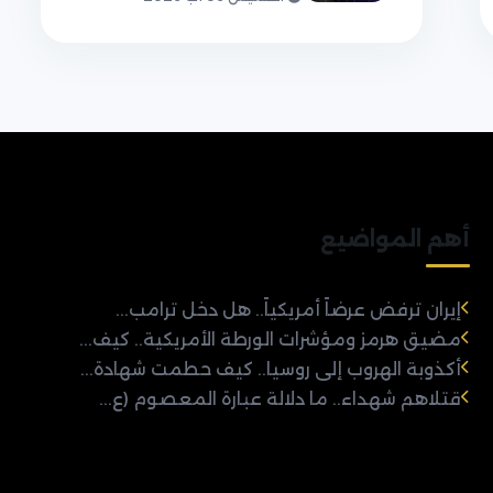
أهم المواضيع
إيران ترفض عرضاً أمريكياً.. هل دخل ترامب...
مضيق هرمز ومؤشرات الورطة الأمريكية.. كيف...
أكذوبة الهروب إلى روسيا.. كيف حطمت شهادة...
قتلاهم شهداء.. ما دلالة عبارة المعصوم (ع...