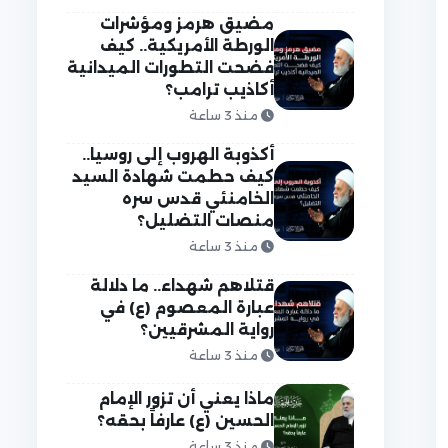
مضيق هرمز ومؤشرات
الورطة الأمريكية.. كيف
فضحت التطورات الميدانية
أكاذيب ترامب؟
منذ 3 ساعة
أكذوبة الهروب إلى روسيا..
كيف حطمت شهادة السيد
الخامنئي قدس سره
منصات التضليل؟
منذ 3 ساعة
قتلاهم شهداء.. ما دلالة
عبارة المعصوم (ع) في
رواية المشرقيين؟
منذ 3 ساعة
ماذا يعني أن تزور الإمام
الحسين (ع) عارفاً بحقه؟
منذ 3 ساعة