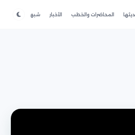
يثها
المحاضرات والخطب
الأخبار
شبهات وردود
م