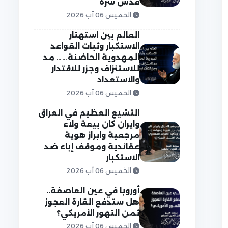
قدس سره
الخميس 06 آب 2026
العالم بين استهتار
الاستكبار وثبات القواعد
المهدوية الحاضنة…… مد
للاستنزاف وجزر للاقتدار
والاستعداد
الخميس 06 آب 2026
التشيع العظيم في العراق
وايران كان بيعة ولاء
مرجعية وابراز هوية
عقائدية وموقف إباء ضد
الاستكبار
الخميس 06 آب 2026
أوروبا في عين العاصفة..
هل ستدفع القارة العجوز
ثمن التهور الأمريكي؟
الخميس 06 آب 2026