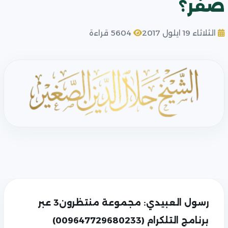
صفر؟
الثلاثاء 19 ايلول 2017
5604 قراءة
رسول العبيدي: مجموعة منتظرون3 عبر
برنامج التلكرام (009647729680233)