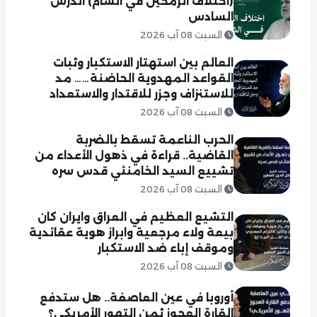
(اختلاف الرمحين في الشام) الدرس
السادس
السبت 08 آب 2026
العالم بين استهتار الاستكبار وثبات
القواعد المهدوية الحاضنة…… مد
للاستنزاف وجزر للاقتدار والاستعداد
السبت 08 آب 2026
الحرب الناعمة تسقط بالضربة
القاضية.. قراءة في ذهول الأعداء من
تشييع السيد الخامنئي قدس سره
السبت 08 آب 2026
التشيع العظيم في العراق وايران كان
بيعة ولاء مرجعية وابراز هوية عقائدية
وموقف إباء ضد الاستكبار
السبت 08 آب 2026
أوروبا في عين العاصفة.. هل ستدفع
القارة العجوز ثمن التهور الأمريكي؟