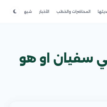
يثها
المحاضرات والخطب
الأخبار
شبهات وردود
م
بي سفيان او هو