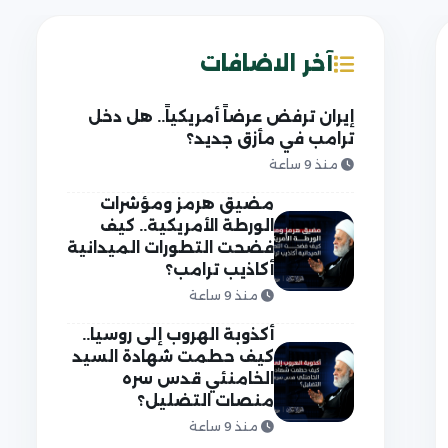
آخر الاضافات
إيران ترفض عرضاً أمريكياً.. هل دخل
ترامب في مأزق جديد؟
منذ 9 ساعة
مضيق هرمز ومؤشرات
الورطة الأمريكية.. كيف
فضحت التطورات الميدانية
أكاذيب ترامب؟
منذ 9 ساعة
أكذوبة الهروب إلى روسيا..
كيف حطمت شهادة السيد
الخامنئي قدس سره
منصات التضليل؟
منذ 9 ساعة