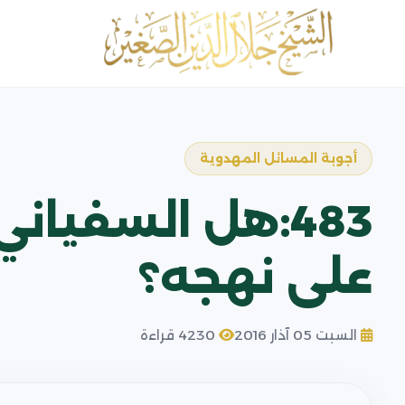
أجوبة المسائل المهدوية
483:هل السفيا
على نهجه؟
السبت 05 آذار 2016
4230 قراءة