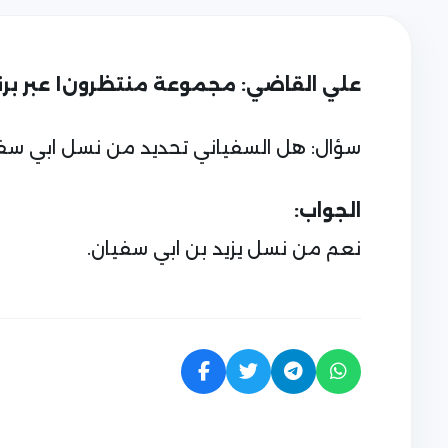
علي القاضي: مجموعة منتظرون١ عبر برنامج التلكرام (009647729680233)
سؤال: هل السفياني تحديد من نسل ابي سفي
الجواب:
نعم من نسل يزيد بن ابي سفيان.