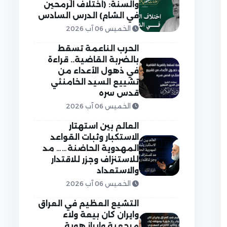
والسنة: (اختلاف الرمحين
في الشام) الدرس السادس
الخميس 06 آب 2026
الحرب الناعمة تسقط
بالضربة القاضية.. قراءة
في ذهول الأعداء من
تشييع السيد الخامنئي
قدس سره
الخميس 06 آب 2026
العالم بين استهتار
الاستكبار وثبات القواعد
المهدوية الحاضنة…… مد
للاستنزاف وجزر للاقتدار
والاستعداد
الخميس 06 آب 2026
التشيع العظيم في العراق
وايران كان بيعة ولاء
مرجعية وابراز هوية