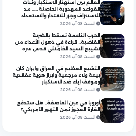
العالم بين استهتار الاستكبار وثبات
القواعد المهدوية الحاضنة…… مد
للاستنزاف وجزر للاقتدار والاستعداد
السبت 08 آب 2026
الحرب الناعمة تسقط بالضربة
القاضية.. قراءة في ذهول الأعداء من
تشييع السيد الخامنئي قدس سره
السبت 08 آب 2026
التشيع العظيم في العراق وايران كان
بيعة ولاء مرجعية وابراز هوية عقائدية
وموقف إباء ضد الاستكبار
السبت 08 آب 2026
أوروبا في عين العاصفة.. هل ستدفع
القارة العجوز ثمن التهور الأمريكي؟
السبت 08 آب 2026