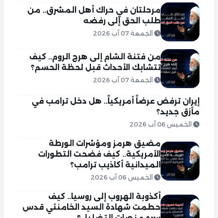
مرحلتان في حراك أهل المشرق.. من
طلب الحق إلى رفضه
الجمعة 07 آب 2026
من فتنة الشام إلى هرج الروم.. كيف
تتشابك الأحداث قبل لحظة الحسم؟
الجمعة 07 آب 2026
إيران ترفض عرضاً أمريكياً.. هل دخل ترامب في
مأزق جديد؟
الخميس 06 آب 2026
مضيق هرمز ومؤشرات الورطة
الأمريكية.. كيف فضحت التطورات
الميدانية أكاذيب ترامب؟
الخميس 06 آب 2026
أكذوبة الهروب إلى روسيا.. كيف
حطمت شهادة السيد الخامنئي قدس
سره منصات التضليل؟