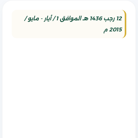
12 رجب 1436 هـ الموافق 1 / أيار - مايو /
2015 م