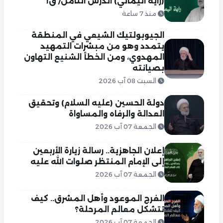
(راية اليماني) الدرس الثامن/ ق١
منذ 7 ساعة
الجيوبولتيك الشيعي في المنطقة
يتمدد وهو من مبشرات التمهيد
المهدوي، ومن الخطأ الشنيع التهاون
بصيانته
السبت 08 آب 2026
دولة الحسين (عليه السلام) وتحقيق
العدالة والرفاه والمساواة
الجمعة 07 آب 2026
إعلان الجاهزية.. رسالة زيارة الأربعين
إلى الإمام المنتظر صلوات الله عليه
الجمعة 07 آب 2026
الفرج الموعود وأهل المشرق.. كيف
تتشكل معالم المرحلة؟
الجمعة 07 آب 2026