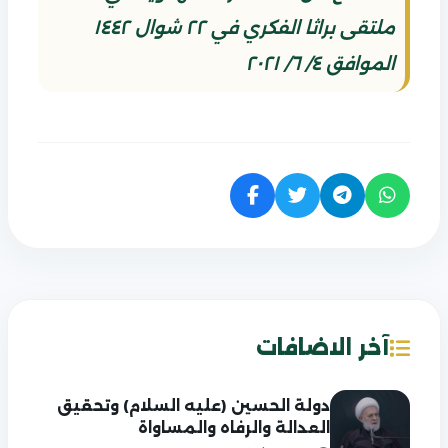
ملتقى براثا الفكري في ٢٢ شوال ١٤٤٢
الموافق ٤/ ٦/ ٢٠٢١
آخر الاضافات
دولة الحسين (عليه السلام) وتحقيق
العدالة والرفاه والمساواة