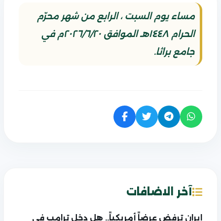
مساء يوم السبت ، الرابع من شهر محرّم
الحرام ١٤٤٨هـ الموافق ٢٠٢٦/٦/٢٠م في
جامع براثا.
آخر الاضافات
إيران ترفض عرضاً أمريكياً.. هل دخل ترامب في