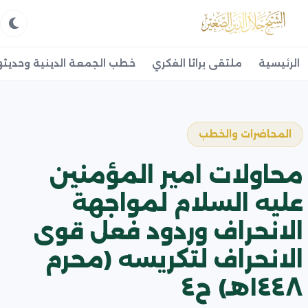
الرئيسية
ملتقى براثا الفكري
خطب الجمعة الدينية وحديثه
المحاضرات والخطب
محاولات امير المؤمنين
عليه السلام لمواجهة
الانحراف وردود فعل قوى
الانحراف لتكريسه (محرم
١٤٤٨هـ) ح٤