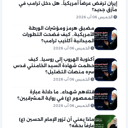
إيران ترفض عرضاً أمريكياً.. هل دخل ترامب في
مأزق جديد؟
الخميس 06 آب 2026
مضيق هرمز ومؤشرات الورطة
الأمريكية.. كيف فضحت التطورات
الميدانية أكاذيب ترامب؟
الخميس 06 آب 2026
أكذوبة الهروب إلى روسيا.. كيف
حطمت شهادة السيد الخامنئي قدس
سره منصات التضليل؟
الخميس 06 آب 2026
قتلاهم شهداء.. ما دلالة عبارة
المعصوم (ع) في رواية المشرقيين؟
الخميس 06 آب 2026
ماذا يعني أن تزور الإمام الحسين (ع)
عارفاً بحقه؟