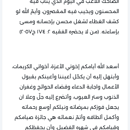
الضاحك اللاعب في اليوم الذي يثاب فيه
المحسنون ويخيب فيه المقصرون، وأيمّ الله لو
كشف الغطاء لشغل محسن بإحسانه ومسئ
بإساءته. (من لا يحضره الفقيه ٢: ١٧٤ ح٢٠٥٧)
أسعد الله أيامكم إخوتي الأعزة، أخواتي الكريمات،
وأبتهل إليه أن يكحّل أعيننا وأعينكم بقبول
الأعمال واجابة الدعاء وقضاء الحوائج وغفران
الذنوب وستر العيوب، وأتضرع إليه جلّ وعلا ان
يجعل فوزكم بمرضاته ونيلكم أوسع رحماته
وأكمل ألطافه وأتمّ نعمائه هي جائزة صيامكم
وقيامكم في شهره الفضيل، وأن يحفظكم