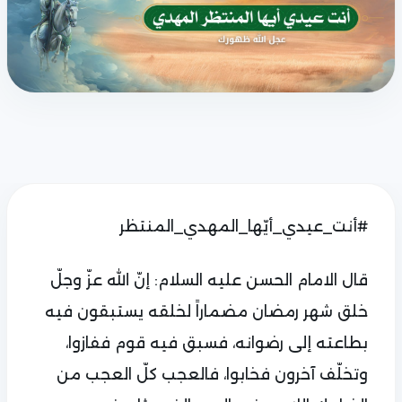
#أنت_عيدي_أيّها_المهدي_المنتظر
قال الامام الحسن عليه السلام: إنّ الله عزّ وجلّ
خلق شهر رمضان مضماراً لخلقه يستبقون فيه
بطاعته إلى رضوانه، فسبق فيه قوم ففازوا،
وتخلّف آخرون فخابوا، فالعجب كلّ العجب من