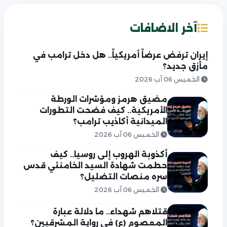
آخر الاضافات
إيران ترفض عرضاً أمريكياً.. هل دخل ترامب في
مأزق جديد؟
الخميس 06 آب 2026
مضيق هرمز ومؤشرات الورطة
الأمريكية.. كيف فضحت التطورات
الميدانية أكاذيب ترامب؟
الخميس 06 آب 2026
أكذوبة الهروب إلى روسيا.. كيف
حطمت شهادة السيد الخامنئي قدس
سره منصات التضليل؟
الخميس 06 آب 2026
قتلاهم شهداء.. ما دلالة عبارة
المعصوم (ع) في رواية المشرقيين؟