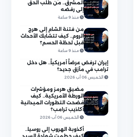
المشرق.. من طلب الحق
إلى رفضه
منذ 9 ساعة
من فتنة الشام إلى هرج
الروم.. كيف تتشابك الأحداث
قبل لحظة الحسم؟
منذ 9 ساعة
إيران ترفض عرضاً أمريكياً.. هل دخل
ترامب في مأزق جديد؟
الخميس 06 آب 2026
مضيق هرمز ومؤشرات
الورطة الأمريكية.. كيف
فضحت التطورات الميدانية
أكاذيب ترامب؟
الخميس 06 آب 2026
أكذوبة الهروب إلى روسيا..
كيف حطمت شهادة السيد