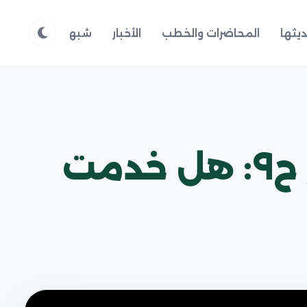
يثها
المحاضرات والخطب
الأخبار
شبهات وردود
م
الثورة الحسينية بين الشعار والشعائر ح٩: هل خدمت