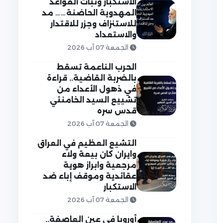
الاستكبار وثبات القواعد
المهدوية الحاضنة…… مد
للاستنزاف وجزر للاقتدار
والاستعداد
الجمعة 07 آب 2026
الحرب الناعمة تسقط
بالضربة القاضية.. قراءة
في ذهول الأعداء من
تشييع السيد الخامنئي
قدس سره
الجمعة 07 آب 2026
التشيع العظيم في العراق
وايران كان بيعة ولاء
مرجعية وابراز هوية
عقائدية وموقف إباء ضد
الاستكبار
الجمعة 07 آب 2026
أوروبا في عين العاصفة..