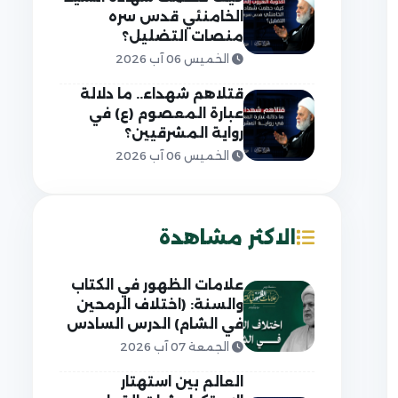
الخامنئي قدس سره
منصات التضليل؟
الخميس 06 آب 2026
قتلاهم شهداء.. ما دلالة
عبارة المعصوم (ع) في
رواية المشرقيين؟
الخميس 06 آب 2026
الاكثر مشاهدة
علامات الظهور في الكتاب
والسنة: (اختلاف الرمحين
في الشام) الدرس السادس
الجمعة 07 آب 2026
العالم بين استهتار