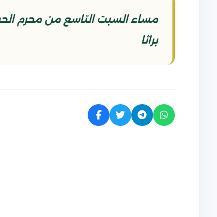
براثا