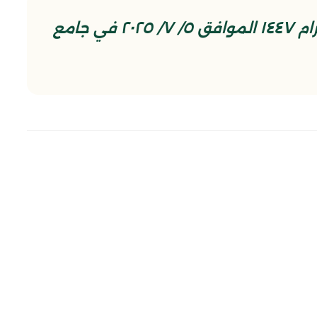
مساء السبت التاسع من محرم الحرام ١٤٤٧ الموافق ٥/ ٧/ ٢٠٢٥ في جامع