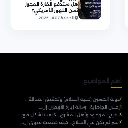
هل ستدفع القارة العجوز
ثمن التهور الأمريكي؟
الجمعة 07 آب 2026
أهم المواضيع
دولة الحسين (عليه السلام) وتحقيق العدالة...
إعلان الجاهزية.. رسالة زيارة الأربعين إل...
الفرج الموعود وأهل المشرق.. كيف تتشكل مع...
السر لم يكن في السلاح.. كيف صنعت فتوى ال...