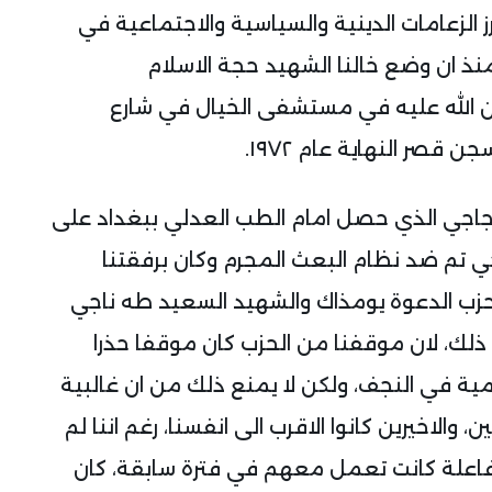
ز الزعامات الدينية والسياسية والاجتماعية في
 منذ ان وضع خالنا الشهيد حجة الاسلام
ن الله عليه في مستشفى الخيال في شارع
 قصر النهاية عام ١٩٧٢.
١ في التجمع الاحتجاجي الذي حصل امام الطب العدلي ببغداد على
ي تم ضد نظام البعث المجرم وكان برفقتنا
حزب الدعوة يومذاك والشهيد السعيد طه ناجي
ذلك، لان موقفنا من الحزب كان موقفا حذرا
مية في النجف، ولكن لا يمنع ذلك من ان غالبية
، والاخيرين كانوا الاقرب الى انفسنا، رغم اننا لم
ة فاعلة كانت تعمل معهم في فترة سابقة، كان