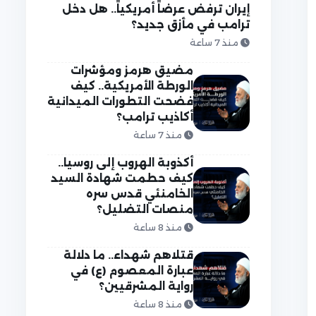
إيران ترفض عرضاً أمريكياً.. هل دخل
ترامب في مأزق جديد؟
منذ 7 ساعة
مضيق هرمز ومؤشرات
الورطة الأمريكية.. كيف
فضحت التطورات الميدانية
أكاذيب ترامب؟
منذ 7 ساعة
أكذوبة الهروب إلى روسيا..
كيف حطمت شهادة السيد
الخامنئي قدس سره
منصات التضليل؟
منذ 8 ساعة
قتلاهم شهداء.. ما دلالة
عبارة المعصوم (ع) في
رواية المشرقيين؟
منذ 8 ساعة