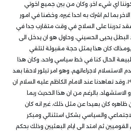
كوننا اي شيء اخر، وكان من بين جميع اخوتي
 الاخر بما لم اشرك به احدا غيره، وخضنا في امور
فقد تدربنا على السلاح في وقت متقارب جدا في
البطل يحيى الحسيني، وحاول هو ان يدخل الى
ل الفدائي الفلسطيني في عام ١٩٧٣ ويومذاك كان هذا يمثل حجة مقبولة لتلقي
طبيعة الحال كنا في خط سياسي واحد، وكان هذا
لاستسلام لاجراءاتهم، وهو امر تبلور لاحقا بعد
انتفاضة الاربعين في النجف الاشرف عام ١٩٧٧، وقد تعاهدنا عند الامام الكاظم عليه السلام ان
او الاستشهاد، بالرغم من ان هذا الحديث ربما
ظاهره كان بعيدا عن مثل ذلك، غير انه كان
الاجتماعي والسياسي بشكل استثنائي ومبكر
 القوميين ثم امتد الى ايام البعثيين وذلك بحكم