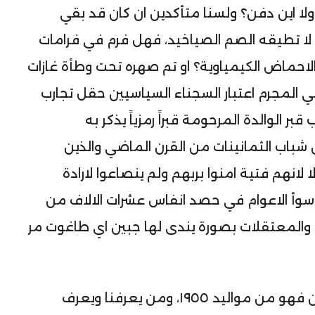
 ولا اين دفن؟ ولسنا متأكدين ان كان قد بقي
 تطيقه الصم الصياخيد، فهل فرم في فرامات
لاحماض الكيمياوية؟ او تم صهره تحت وطأة غازات
ثي المجرم اعتبار السجناء السياسيين حقل تجارب
ر الوالدة المرحومة قبراً رمزياً يذكر به
شباب الثمانينات من القرن الماضي والذين
لانهم فتية امنوا بربهم ولم ينصاعوا لارادة
لفاجر، ولعل عام ٨٢ هو احد اسوأ الاعوام في حصد انفاس عشرات الالاف من
 والمعتقلات بصورة يندى لها جبين اي طاغوت مر
كان الشهيد السعيد عبد الرزاق يكبرني بسنتين فهو من مواليد ١٩٥٥، ومن يعرفنا ويعرف