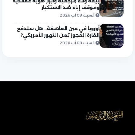
بيعة ولاء مرجعية وابراز هوية عقائدية
وموقف إباء ضد الاستكبار
السبت 08 آب 2026
أوروبا في عين العاصفة.. هل ستدفع
القارة العجوز ثمن التهور الأمريكي؟
السبت 08 آب 2026