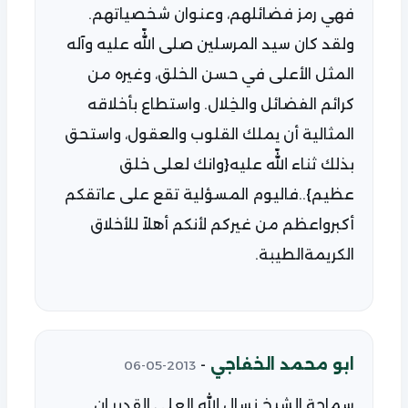
فهي رمز فضائلهم، وعنوان شخصياتهم.
ولقد كان سيد المرسلين صلى اللّه عليه وآله
المثل الأعلى في حسن الخلق، وغيره من
كرائم الفضائل والخِلال. واستطاع بأخلاقه
المثالية أن يملك القلوب والعقول، واستحق
بذلك ثناء اللّه عليه{وانك لعلى خلق
عظيم}..فاليوم المسؤلية تقع على عاتقكم
أكبرواعظم من غيركم لأنكم أهلاً للأخلاق
الكريمةالطيبة.
ابو محمد الخفاجي
-
2013-05-06
سماحة الشيخ نسال الله العلي القدير ان