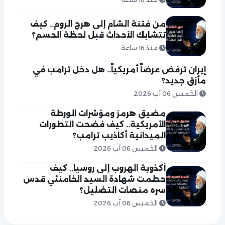
من فتنة الشام إلى هرج الروم.. كيف
تتشابك الأحداث قبل لحظة الحسم؟
منذ 16 ساعة
إيران ترفض عرضاً أمريكياً.. هل دخل ترامب في
مأزق جديد؟
الخميس 06 آب 2026
مضيق هرمز ومؤشرات الورطة
الأمريكية.. كيف فضحت التطورات
الميدانية أكاذيب ترامب؟
الخميس 06 آب 2026
أكذوبة الهروب إلى روسيا.. كيف
حطمت شهادة السيد الخامنئي قدس
سره منصات التضليل؟
الخميس 06 آب 2026