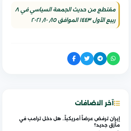
مقتطع من حديث الجمعة السياسي في ٨
ربيع الأول ١٤٤٣ الموافق ١٥/ ١٠/ ٢٠٢١
آخر الاضافات
إيران ترفض عرضاً أمريكياً.. هل دخل ترامب في
مأزق جديد؟