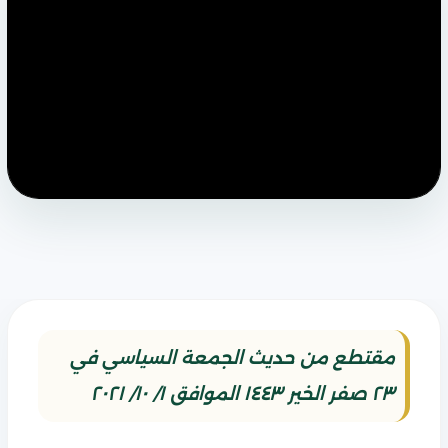
مقتطع من حديث الجمعة السياسي في
٢٣ صفر الخير ١٤٤٣ الموافق ١/ ١٠/ ٢٠٢١