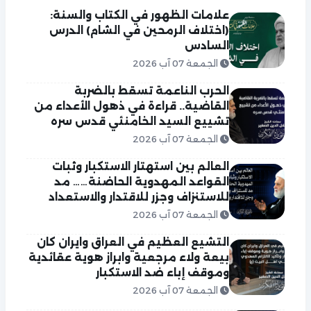
علامات الظهور في الكتاب والسنة:
(اختلاف الرمحين في الشام) الدرس
السادس
الجمعة 07 آب 2026
الحرب الناعمة تسقط بالضربة
القاضية.. قراءة في ذهول الأعداء من
تشييع السيد الخامنئي قدس سره
الجمعة 07 آب 2026
العالم بين استهتار الاستكبار وثبات
القواعد المهدوية الحاضنة…… مد
للاستنزاف وجزر للاقتدار والاستعداد
الجمعة 07 آب 2026
التشيع العظيم في العراق وايران كان
بيعة ولاء مرجعية وابراز هوية عقائدية
وموقف إباء ضد الاستكبار
الجمعة 07 آب 2026