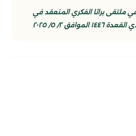
 ملتقى براثا الفكري المنعقد في
وافق ٢/ ٥/ ٢٠٢٥