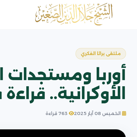
ملتقى براثا الفكري
أوربا ومستجدات ا
الأوكرانية.. قراء
الخميس 08 آيار 2025
763 قراءة