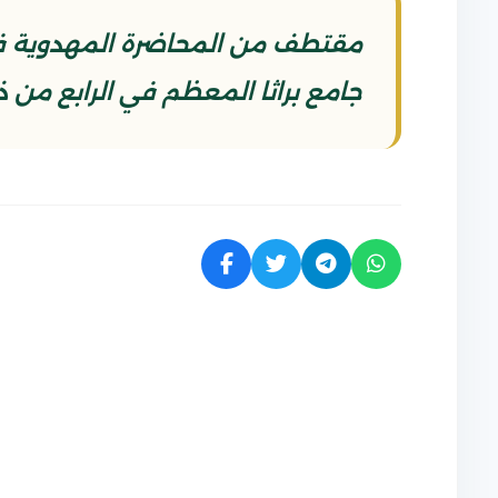
مقتطف من المحاضرة المهدوية في
جامع براثا المعظم في الرابع من ذي القعدة ١٤٤٦ الم