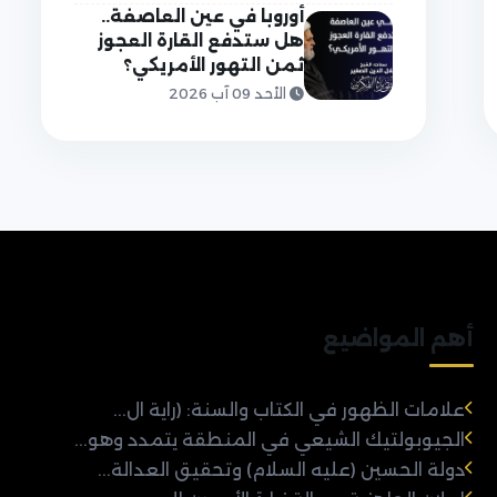
أوروبا في عين العاصفة..
هل ستدفع القارة العجوز
ثمن التهور الأمريكي؟
الأحد 09 آب 2026
أهم المواضيع
علامات الظهور في الكتاب والسنة: (راية ال...
الجيوبولتيك الشيعي في المنطقة يتمدد وهو...
دولة الحسين (عليه السلام) وتحقيق العدالة...