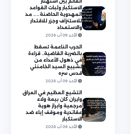
العالم بين استهتار
الاستكبار وثبات القواعد
المهدوية الحاضنة…… مد
للاستنزاف وجزر للاقتدار
والاستعداد
الأحد 09 آب 2026
الحرب الناعمة تسقط
بالضربة القاضية.. قراءة
في ذهول الأعداء من
تشييع السيد الخامنئي
قدس سره
الأحد 09 آب 2026
التشيع العظيم في العراق
وايران كان بيعة ولاء
مرجعية وابراز هوية
عقائدية وموقف إباء ضد
الاستكبار
الأحد 09 آب 2026