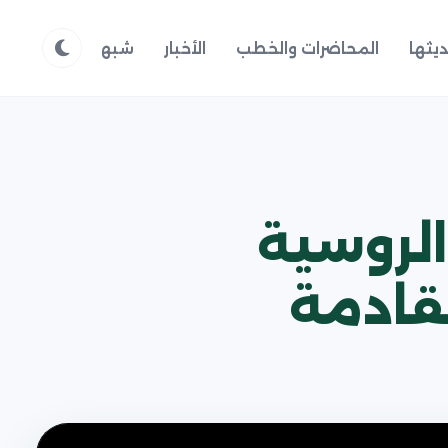
يثها
المحاضرات والخطب
الأخبار
شبهات وردود
م
الروسية
لقادمة