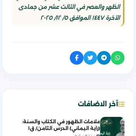
الظهر والعصر في الثالث عشر من جمادى
الآخرة ١٤٤٧ الموافق ٥/ ١٢/ ٢٠٢٥
آخر الاضافات
علامات الظهور في الكتاب والسنة:
(راية اليماني) الدرس الثامن/ ق١