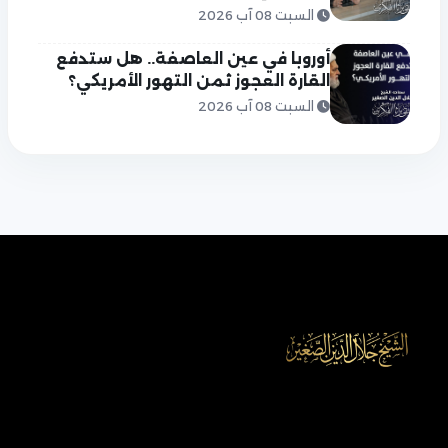
السبت 08 آب 2026
أوروبا في عين العاصفة.. هل ستدفع
القارة العجوز ثمن التهور الأمريكي؟
السبت 08 آب 2026