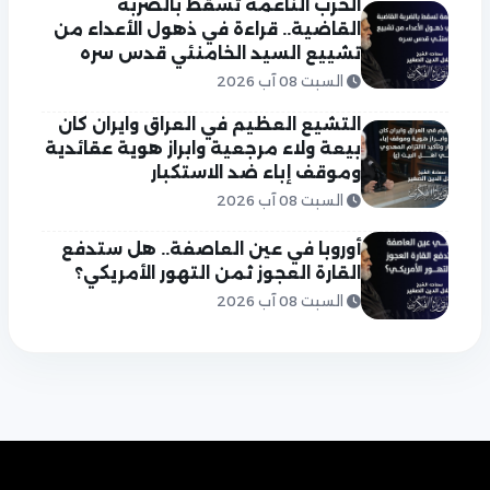
الحرب الناعمة تسقط بالضربة
القاضية.. قراءة في ذهول الأعداء من
تشييع السيد الخامنئي قدس سره
السبت 08 آب 2026
التشيع العظيم في العراق وايران كان
بيعة ولاء مرجعية وابراز هوية عقائدية
وموقف إباء ضد الاستكبار
السبت 08 آب 2026
أوروبا في عين العاصفة.. هل ستدفع
القارة العجوز ثمن التهور الأمريكي؟
السبت 08 آب 2026