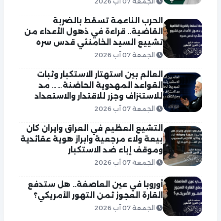
الجمعة 07 آب 2026
الحرب الناعمة تسقط بالضربة
القاضية.. قراءة في ذهول الأعداء من
تشييع السيد الخامنئي قدس سره
الجمعة 07 آب 2026
العالم بين استهتار الاستكبار وثبات
القواعد المهدوية الحاضنة…… مد
للاستنزاف وجزر للاقتدار والاستعداد
الجمعة 07 آب 2026
التشيع العظيم في العراق وايران كان
بيعة ولاء مرجعية وابراز هوية عقائدية
وموقف إباء ضد الاستكبار
الجمعة 07 آب 2026
أوروبا في عين العاصفة.. هل ستدفع
القارة العجوز ثمن التهور الأمريكي؟
الجمعة 07 آب 2026