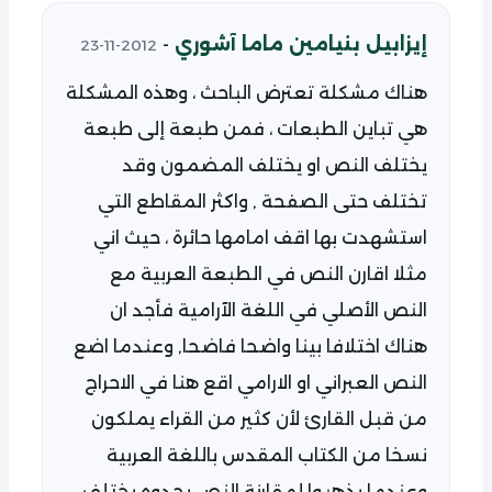
إيزابيل بنيامين ماما آشوري
-
2012-11-23
هناك مشكلة تعترض الباحث ، وهذه المشكلة
هي تباين الطبعات ، فمن طبعة إلى طبعة
يختلف النص او يختلف المضمون وقد
تختلف حتى الصفحة , واكثر المقاطع التي
استشهدت بها اقف امامها حائرة ، حيث اني
مثلا اقارن النص في الطبعة العربية مع
النص الأصلي في اللغة الآرامية فأجد ان
هناك اختلافا بينا واضحا فاضحا, وعندما اضع
النص العبراني او الارامي اقع هنا في الاحراج
من قبل القارئ لأن كثير من القراء يملكون
نسخا من الكتاب المقدس باللغة العربية
وعندما يذهبوا لمقارنة النص يجدوه يختلف