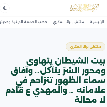
الرئيسية
ملتقى براثا الفكري
خطب الجمعة الدينية وحديثه
ملتقى براثا الفكري
بيت الشيطان يتهاوى
ومحور الشرّ يتآكل… وآفاق
سماء الظهور تتزاحم في
علاماته … والمهدي ع قادم
لا محالة