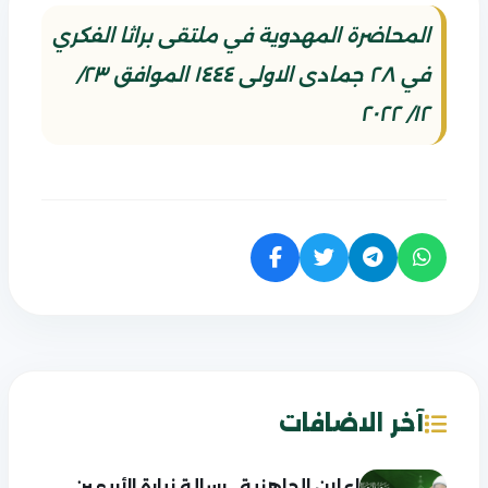
المحاضرة المهدوية في ملتقى براثا الفكري
في ٢٨ جمادى الاولى ١٤٤٤ الموافق ٢٣/
١٢/ ٢٠٢٢
آخر الاضافات
إعلان الجاهزية.. رسالة زيارة الأربعين