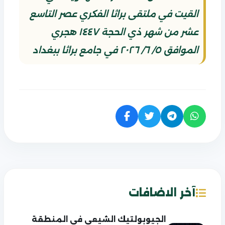
القيت في ملتقى براثا الفكري عصر التاسع
عشر من شهر ذي الحجة ١٤٤٧ هجري
الموافق ٥/ ٦/ ٢٠٢٦ في جامع براثا ببغداد
آخر الاضافات
الجيوبولتيك الشيعي في المنطقة