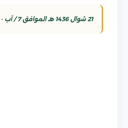
21 شوال 1436 هـ الموافق 7 / آب - أغسطس /2015 م