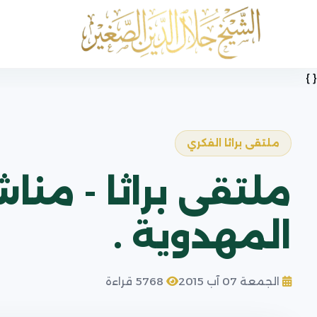
{ }
ملتقى براثا الفكري
ملتقى براثا - من
المهدوية .
الجمعة 07 آب 2015
5768 قراءة