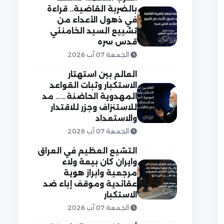
بالضربة القاضية.. قراءة
في ذهول الأعداء من
تشييع السيد الخامنئي
قدس سره
الجمعة 07 آب 2026
العالم بين استهتار
الاستكبار وثبات القواعد
المهدوية الحاضنة…… مد
للاستنزاف وجزر للاقتدار
والاستعداد
الجمعة 07 آب 2026
التشيع العظيم في العراق
وايران كان بيعة ولاء
مرجعية وابراز هوية
عقائدية وموقف إباء ضد
الاستكبار
الجمعة 07 آب 2026