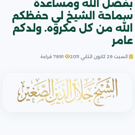
بفضل الله ومساعدة
سماحة الشيخ لي حفظكم
الله من كل مكروه. ولدكم
عامر
السبت 29 كانون الثاني 2011
7891 قراءة