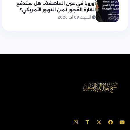
أوروبا في عين العاصفة.. هل ستدفع
القارة العجوز ثمن التهور الأمريكي؟
السبت 08 آب 2026