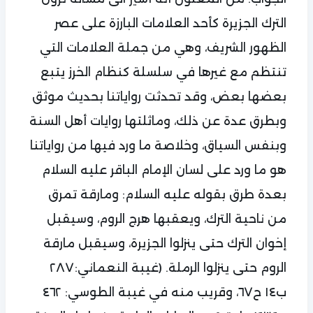
الترك الجزيرة كأحد العلامات البارزة على عصر
الظهور الشريف، وهي من جملة العلامات التي
تنتظم مع غيرها في سلسلة كنظام الخرز يتبع
بعضها بعض، وقد تحدثت رواياتنا بحديث موثق
وبطرق عدة عن ذلك، وماثلتها روايات أهل السنة
وبنفس السياق، وخلاصة ما ورد فيها من رواياتنا
هو ما ورد على لسان الإمام الباقر عليه السلام
بعدة طرق بقوله عليه السلام: ومارقة تمرق
من ناحية الترك، ويعقبها هرج الروم، وسيقبل
إخوان الترك حتى ينزلوا الجزيرة، وسيقبل مارقة
الروم حتى ينزلوا الرملة. (غيبة النعماني: ٢٨٧
ب١٤ ح٦٧، وقريب منه في غيبة الطوسي: ٤٦٢