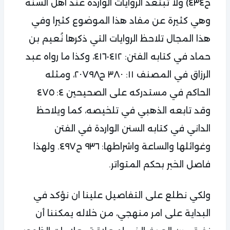
ح٤٣٤) ولا تبتعد الروايات الواردة عند اهل السنة
وهي كثيرة عن مفاد هذا الموضوع كثيرا وفي
هذا المجال تلاحظ الروايات التي ذكرها نُعيم بن
حماد في كتابه الفتن: ٤١٢-٤١٦، وكذا ما رواه عبد
الرزاق في المصنف ١١: ٣٨٠ ح٢٠٧٩٨، ومثله
الحاكم في مستدركه على الصحيحين ٤: ٤٧٥
وقد تابعه الذهبي في تلخيصه، كما ويلاحظ
الداني في كتابه السنن الواردة في الفتن
وغوائلها والساعة واشراطها: ٩٣٦ ح٤٩٧. ولهذا
فاصل الخبر بحكم المتواتر.
ولكي نطلع على التفاصيل علينا ان نؤكد في
البداية على امر منهجي، من خلاله يمكننا أن