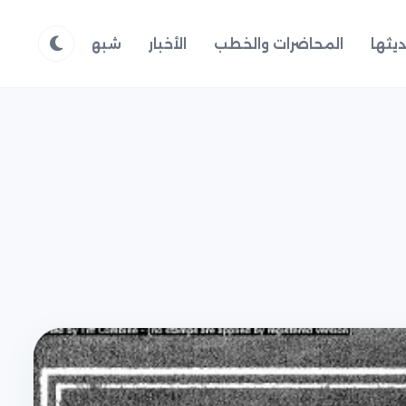
يثها
المحاضرات والخطب
الأخبار
شبهات وردود
م