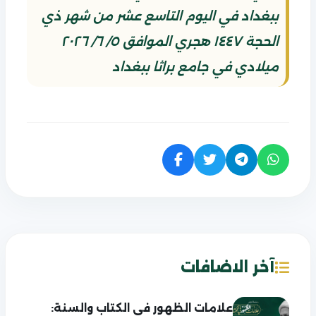
ببغداد في اليوم التاسع عشر من شهر ذي
الحجة ١٤٤٧ هجري الموافق ٥/ ٦/ ٢٠٢٦
ميلادي في جامع براثا ببغداد
آخر الاضافات
علامات الظهور في الكتاب والسنة: