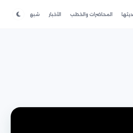
يثها
المحاضرات والخطب
الأخبار
شبهات وردود
م