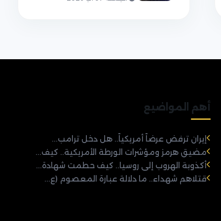
أهم المواضيع
إيران ترفض عرضاً أمريكياً.. هل دخل ترامب...
مضيق هرمز ومؤشرات الورطة الأمريكية.. كيف...
أكذوبة الهروب إلى روسيا.. كيف حطمت شهادة...
قتلاهم شهداء.. ما دلالة عبارة المعصوم (ع...