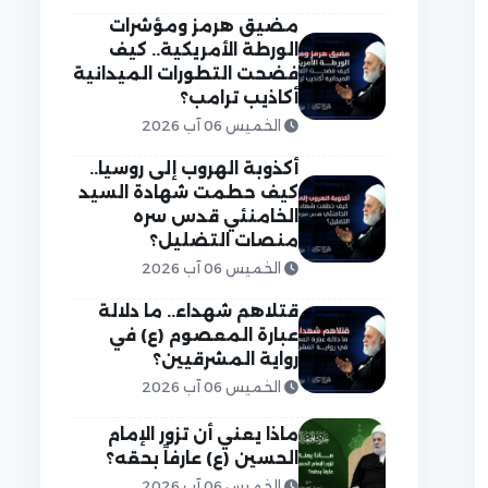
مضيق هرمز ومؤشرات
الورطة الأمريكية.. كيف
فضحت التطورات الميدانية
أكاذيب ترامب؟
الخميس 06 آب 2026
أكذوبة الهروب إلى روسيا..
كيف حطمت شهادة السيد
الخامنئي قدس سره
منصات التضليل؟
الخميس 06 آب 2026
قتلاهم شهداء.. ما دلالة
عبارة المعصوم (ع) في
رواية المشرقيين؟
الخميس 06 آب 2026
ماذا يعني أن تزور الإمام
الحسين (ع) عارفاً بحقه؟
الخميس 06 آب 2026