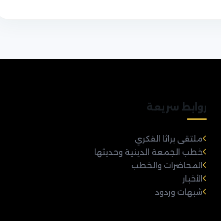
روابط سريعة
ملتقى براثا الفكري
خطب الجمعة الدينية وحديثها
المحاضرات والخطب
الأخبار
شبهات وردود