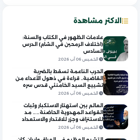
الاكثر مشاهدة
علامات الظهور في الكتاب والسنة:
(اختلاف الرمحين في الشام) الدرس
السادس
الخميس 06 آب 2026
الحرب الناعمة تسقط بالضربة
القاضية.. قراءة في ذهول الأعداء من
تشييع السيد الخامنئي قدس سره
الخميس 06 آب 2026
العالم بين استهتار الاستكبار وثبات
القواعد المهدوية الحاضنة…… مد
للاستنزاف وجزر للاقتدار والاستعداد
الخميس 06 آب 2026
التشيع العظيم في العراق وايران كان