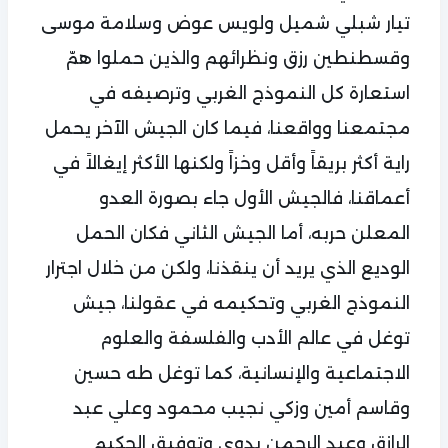
تيار شبلي شميل ولويس عوض وسلامة موسى
وقسطنطين رزق ونظرائهم والذين حملوا همّ
استعارة كل النموذج الغربي وترصيفه في
مجتمعنا وواقعنا، فيما كان الجيش الآخر يحمل
راية أكثر بريقاً وأقل وخزاً ولكنها الأكثر إيغالاً في
أعماقنا، فالجيش الأول جاء بصورة العدو
المعلن حربه، أما الجيش الثاني فكان الحمل
الوديع الذي يريد أن ينقذنا، ولكن من خلال اجترار
النموذج الغربي وتحكيمه في عقولنا، جيش
توغل في عالم الأدب والفلسفة والعلوم
الاجتماعية والإنسانية، كما توغل طه حسين
وقاسم أمين وزكي نجيب محمود وعلي عبد
الرازق وعبد الرحمن بدوي وتوفيق الحكيم