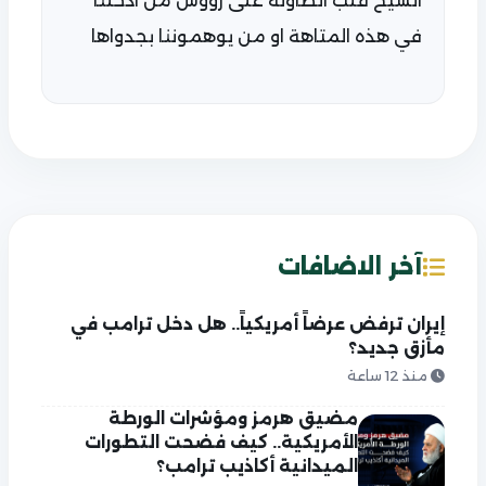
الشيخ قلب الطاولة على روؤس من ادخلنا
في هذه المتاهة او من يوهموننا بجدواها
آخر الاضافات
إيران ترفض عرضاً أمريكياً.. هل دخل ترامب في
مأزق جديد؟
منذ 12 ساعة
مضيق هرمز ومؤشرات الورطة
الأمريكية.. كيف فضحت التطورات
الميدانية أكاذيب ترامب؟