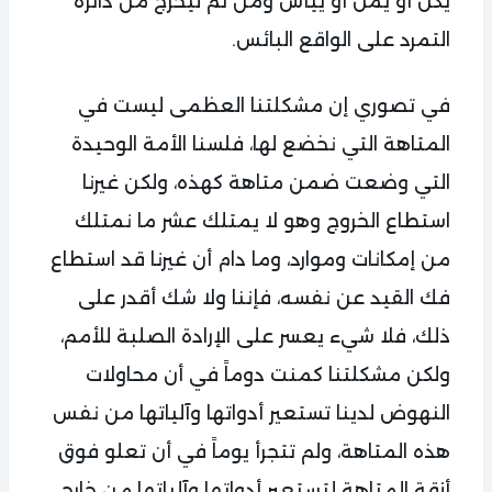
يكل أو يملّ أو ييأس ومن ثم ليخرج من دائرة
التمرد على الواقع البائس.
في تصوري إن مشكلتنا العظمى ليست في
المتاهة التي نخضع لها، فلسنا الأمة الوحيدة
التي وضعت ضمن متاهة كهذه، ولكن غيرنا
استطاع الخروج وهو لا يمتلك عشر ما نمتلك
من إمكانات وموارد، وما دام أن غيرنا قد استطاع
فك القيد عن نفسه، فإننا ولا شك أقدر على
ذلك، فلا شيء يعسر على الإرادة الصلبة للأمم،
ولكن مشكلتنا كمنت دوماً في أن محاولات
النهوض لدينا تستعير أدواتها وآلياتها من نفس
هذه المتاهة، ولم تتجرأ يوماً في أن تعلو فوق
أزقة المتاهة لتستعير أدواتها وآلياتها من خارج