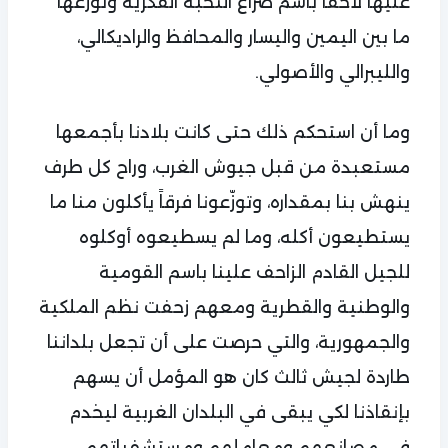
عليها لاحقاً باسم صراع النخبة الفكرية وتوزعها
ما بين اليمين واليسار والمحافظ والراديكالي،
والليبرالي والأصولي.
وما أن استحكم ذلك حتى كانت بلادنا بأجمعها
مستعبدة من قبل جيوش الغرب، وراح كل طرف
ينهش بنا بمقداره، وتوزّعونا فرقاً يأكلون منا ما
يستطيعون أكله، وما لم يسطيعوه أوكلوه
للجيل القادم الزاحف علينا باسم القومية
والوطنية والقطرية ومعهم زحفت نظم الملكية
والجمهورية، والتي حرصت على أن تجعل بلداننا
طاردة لجيش ثالث كان هو المؤمل أن يسهم
بإنقاذنا لكي يبقى في البلدان الغربية ليخدم
في مصانعهم ومعاملهم ومستشفياتهم