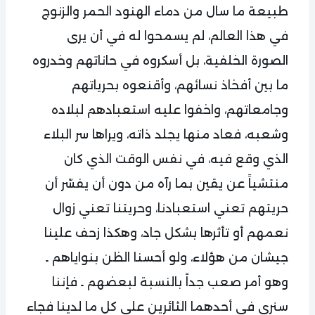
طبيعة ما سال من دماء الهنود الحمر والزنوج
في هذا العالم، لم يسمحوا له في أن يرى
الصورة الخلفية، بل أسكروه في حاناتهم وخدروه
ما بين أفخاذ نسائهم، وأقنعوه بحرياتهم
وجامعاتهم، واخفوا عليه استعبادهم لبلاده
وشعبه، فعاد منها يجلد ذاته، ويراها سر البلاء
الذي وقع فيه، في نفس الوقت الذي كان
منتشياً عن يقين بما رآه من دون أن يفسّر أن
حريتهم تعني استعبادنا، وحريتنا تعني زوال
نعمهم أو تأثرها بشكل جاد، وهكذا زحف علينا
جيشان من هؤلاء، ولو أحسنا الظن بنواياهم ـ
وهو أمر صعب جداً بالنسبة لبعضهم ـ فإننا
سنرى في أحدهما الثائرين على كل ما لدينا فجاء