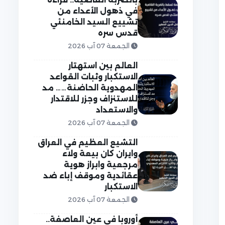
في ذهول الأعداء من
تشييع السيد الخامنئي
قدس سره
الجمعة 07 آب 2026
العالم بين استهتار
الاستكبار وثبات القواعد
المهدوية الحاضنة…… مد
للاستنزاف وجزر للاقتدار
والاستعداد
الجمعة 07 آب 2026
التشيع العظيم في العراق
وايران كان بيعة ولاء
مرجعية وابراز هوية
عقائدية وموقف إباء ضد
الاستكبار
الجمعة 07 آب 2026
أوروبا في عين العاصفة..