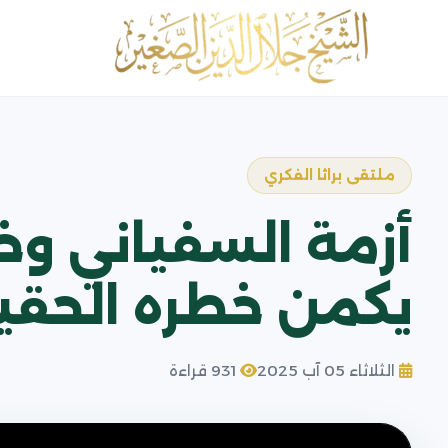
ملتقى براثا الفكري
أزمة السفياني وخ
يكمن خطره الحقي
الثلاثاء 05 آب 2025
931 قراءة