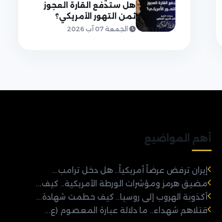
هل ستدفع القارة العجوز
ثمن التهور الأمريكي؟
الجمعة 07 آب 2026
أهم المواضيع
إيران ترفض عرضاً أمريكياً.. هل دخل ترامب...
مضيق هرمز ومؤشرات الورطة الأمريكية.. كيف...
أكذوبة الهروب إلى روسيا.. كيف حطمت شهادة...
قتلاهم شهداء.. ما دلالة عبارة المعصوم (ع...