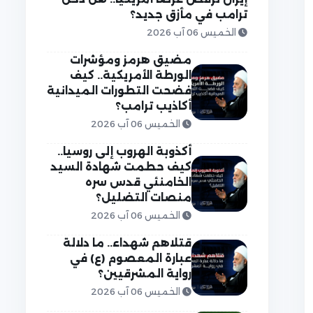
ترامب في مأزق جديد؟
الخميس 06 آب 2026
مضيق هرمز ومؤشرات
الورطة الأمريكية.. كيف
فضحت التطورات الميدانية
أكاذيب ترامب؟
الخميس 06 آب 2026
أكذوبة الهروب إلى روسيا..
كيف حطمت شهادة السيد
الخامنئي قدس سره
منصات التضليل؟
الخميس 06 آب 2026
قتلاهم شهداء.. ما دلالة
عبارة المعصوم (ع) في
رواية المشرقيين؟
الخميس 06 آب 2026