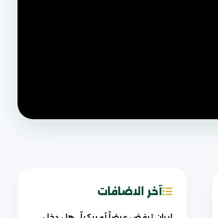
آخر الاضافات
إيران ترفض عرضاً أمريكياً.. هل دخل