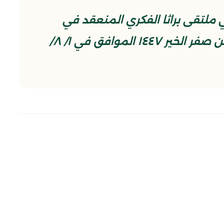
لتقى براثا الفكري المنعقد في
جامع براثا المعظم في السادس من صفر الخير ١٤٤٧ الموافق في ١/ ٨/