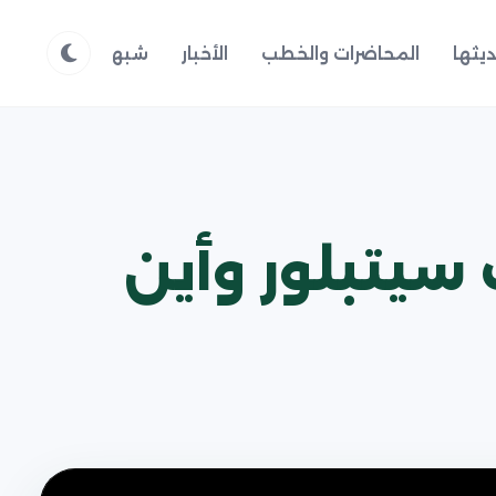
يثها
المحاضرات والخطب
الأخبار
شبهات وردود
م
سيتبلور وأين