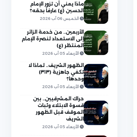
ماذا يعني أن تزور الإمام
الحسين (ع) عارفاً بحقه؟
الخميس 06 آب 2026
الأربعين.. من خدمة الزائر
إلى الاستعداد لنصرة الإمام
المنتظر (ع)
الأربعاء 05 آب 2026
الظهور الشريف.. لماذا لا
تكفي جاهزية (٣١٣)
وحدها؟
الأربعاء 05 آب 2026
حراك المشرقيين.. بين
قسوة الابتلاء وثبات
الموقف قبل الظهور
الشريف
الأربعاء 05 آب 2026