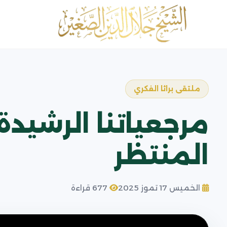
ملتقى براثا الفكري
مرجعياتنا الرشيدة.
المنتظر
الخميس 17 تموز 2025
677 قراءة