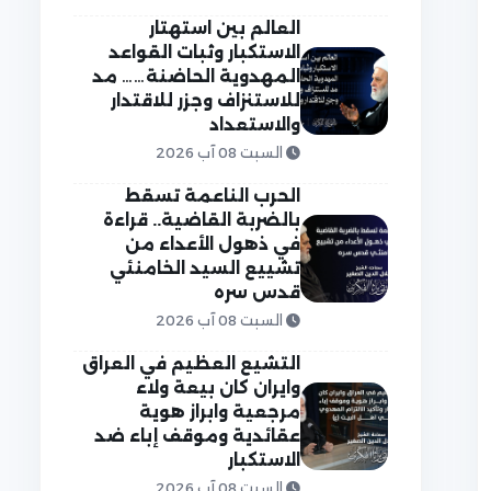
العالم بين استهتار
الاستكبار وثبات القواعد
المهدوية الحاضنة…… مد
للاستنزاف وجزر للاقتدار
والاستعداد
السبت 08 آب 2026
الحرب الناعمة تسقط
بالضربة القاضية.. قراءة
في ذهول الأعداء من
تشييع السيد الخامنئي
قدس سره
السبت 08 آب 2026
التشيع العظيم في العراق
وايران كان بيعة ولاء
مرجعية وابراز هوية
عقائدية وموقف إباء ضد
الاستكبار
السبت 08 آب 2026