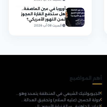
أوروبا في عين العاصفة..
هل ستدفع القارة العجوز
ثمن التهور الأمريكي؟
السبت 08 آب 2026
أهم المواضيع
الجيوبولتيك الشيعي في المنطقة يتمدد وهو...
دولة الحسين (عليه السلام) وتحقيق العدالة...
إعلان الجاهزية.. رسالة زيارة الأربعين إل...