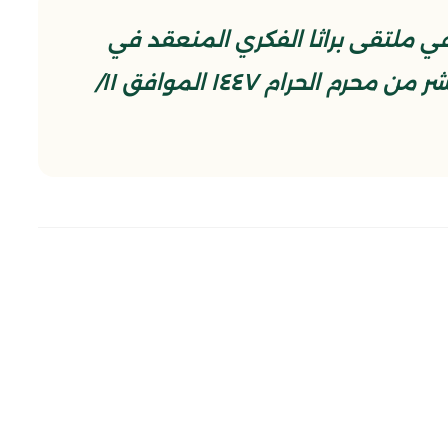
 ملتقى براثا الفكري المنعقد في
جامع براثا المعظّم في الخامس عشر من محرم الحرام ١٤٤٧ الموافق ١١/