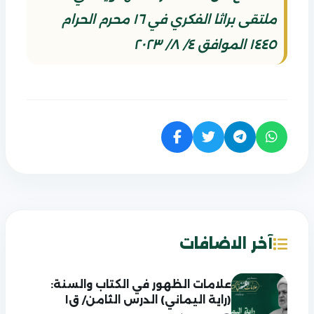
ملتقى براثا الفكري في ١٦ محرم الحرام
١٤٤٥ الموافق ٤/ ٨/ ٢٠٢٣
آخر الاضافات
علامات الظهور في الكتاب والسنة:
(راية اليماني) الدرس الثامن/ ق١