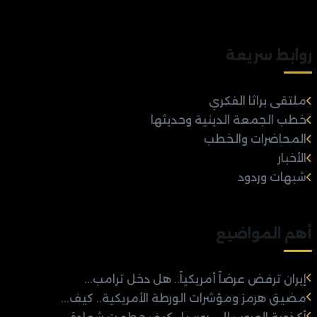
روابط سريعة
ملتقى براثا الفكري
خطب الجمعة الدينية وحديثها
المحاضرات والخطب
الأخبار
شبهات وردود
أهم المواضيع
إيران ترفض عرضاً أمريكياً.. هل دخل ترامب...
مضيق هرمز ومؤشرات الورطة الأمريكية.. كيف...