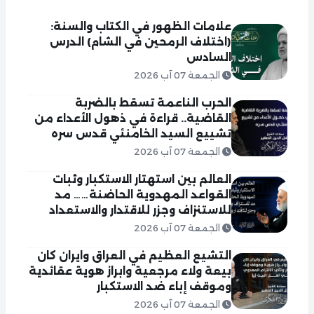
علامات الظهور في الكتاب والسنة:
(اختلاف الرمحين في الشام) الدرس
السادس
الجمعة 07 آب 2026
الحرب الناعمة تسقط بالضربة
القاضية.. قراءة في ذهول الأعداء من
تشييع السيد الخامنئي قدس سره
الجمعة 07 آب 2026
العالم بين استهتار الاستكبار وثبات
القواعد المهدوية الحاضنة…… مد
للاستنزاف وجزر للاقتدار والاستعداد
الجمعة 07 آب 2026
التشيع العظيم في العراق وايران كان
بيعة ولاء مرجعية وابراز هوية عقائدية
وموقف إباء ضد الاستكبار
الجمعة 07 آب 2026