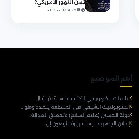
ثمن التهور الأمريكي؟
الأحد 09 آب 2026
أهم المواضيع
علامات الظهور في الكتاب والسنة: (راية ال...
الجيوبولتيك الشيعي في المنطقة يتمدد وهو...
دولة الحسين (عليه السلام) وتحقيق العدالة...
إعلان الجاهزية.. رسالة زيارة الأربعين إل...