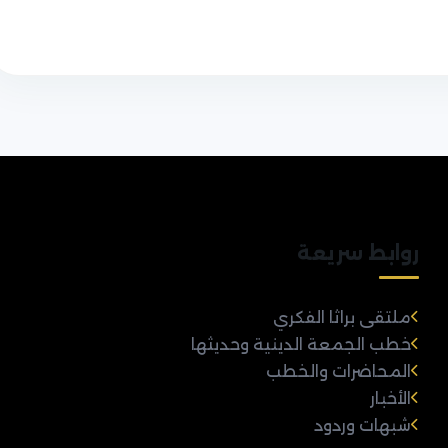
روابط سريعة
ملتقى براثا الفكري
خطب الجمعة الدينية وحديثها
المحاضرات والخطب
الأخبار
شبهات وردود