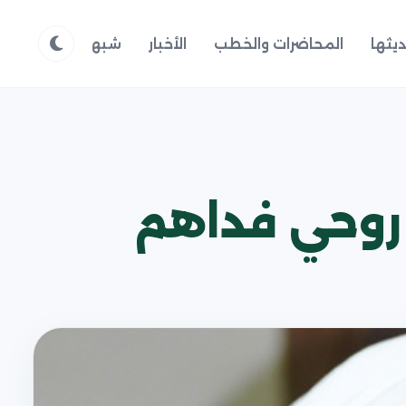
يثها
المحاضرات والخطب
الأخبار
شبهات وردود
م
 روحي فداهم