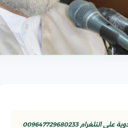
غرام 009647729680233