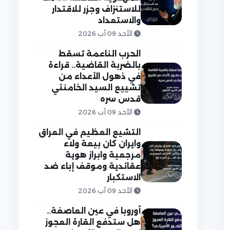
للاستنزاف وجزر للاقتدار
والاستعداد
الأحد 09 آب 2026
الحرب الناعمة تسقط
بالضربة القاضية.. قراءة
في ذهول الأعداء من
تشييع السيد الخامنئي
قدس سره
الأحد 09 آب 2026
التشيع العظيم في العراق
وايران كان بيعة ولاء
مرجعية وابراز هوية
عقائدية وموقف إباء ضد
الاستكبار
الأحد 09 آب 2026
أوروبا في عين العاصفة..
هل ستدفع القارة العجوز