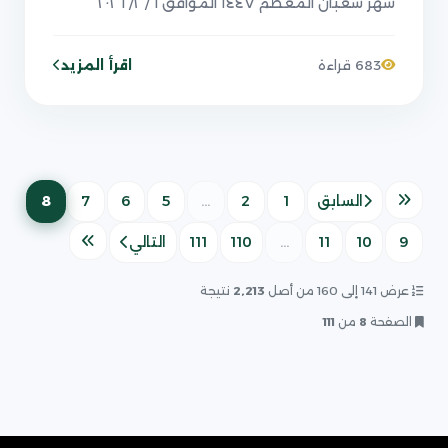
شهر شعبان المعظم ١٤٤٧ الموافق ٦/ ٢/ ٢٠٢٦
اقرأ المزيد
683 قراءة
8
السابق
1
2
...
5
6
7
(الصفحة
9
10
11
...
110
111
التالي
عرض 141 إلى 160 من أصل
2,213
نتيجة
الصفحة
8
من
111