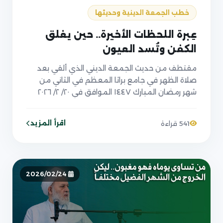
خطب الجمعة الدينية وحديثها
عِبرة اللحظات الأخيرة.. حين يغلق
الكفن وتُسد العيون
مقتطف من حديث الجمعة الديني الذي ألقي بعد
صلاة الظهر في جامع براثا المعظم في الثاني من
شهر رمضان المبارك ١٤٤٧ الموافق في ٢٠/ ٢/ ٢٠٢٦
اقرأ المزيد
541 قراءة
2026/02/24