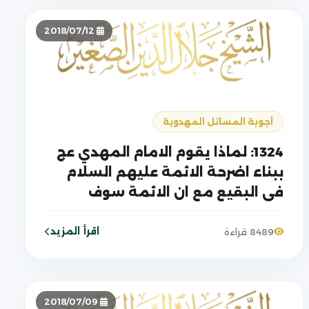
2018/07/12
أجوبة المسائل المهدوية
1324: لماذا يقوم الامام المهدي عج
ببناء اضرحة الائمة عليهم السلام
في البقيع مع ان الائمة سوف
يرجعون جميعهم بعد الظهور
الشريف؟
اقرأ المزيد
8489 قراءة
2018/07/09