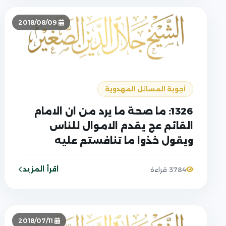
2018/08/09
أجوبة المسائل المهدوية
1326: ما صحة ما يرد من ان الامام
القائم عج يقدم الاموال للناس
ويقول خذوا ما تنافستم عليه
وافشيتم فيه الفواحش؟
اقرأ المزيد
3784 قراءة
2018/07/11