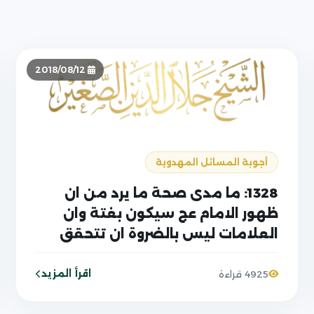
2018/08/12
أجوبة المسائل المهدوية
1328: ما مدى صحة ما يرد من ان
ظهور الامام عج سيكون بغتة وان
العلامات ليس بالضروة ان تتحقق
بالتسلسل المذكور في الروايات؟
اقرأ المزيد
4925 قراءة