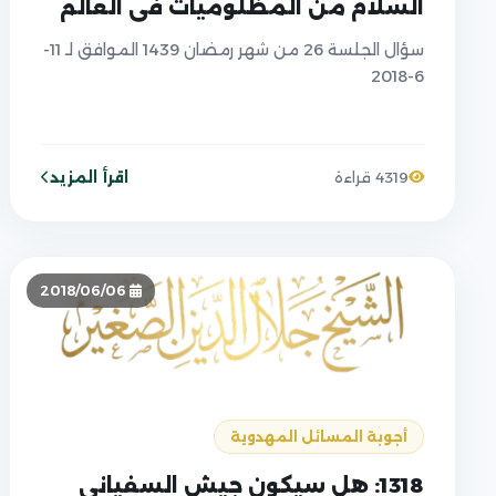
السلام من المظلوميات في العالم
سؤال الجلسة 26 من شهر رمضان 1439 الموافق لـ 11-
6-2018
اقرأ المزيد
4319 قراءة
2018/06/06
أجوبة المسائل المهدوية
1318: هل سيكون جيش السفياني