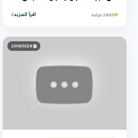
منه
اقرأ المزيد
2885 قراءة
2019/11/29