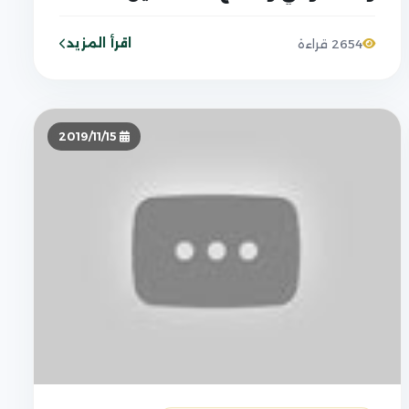
والمخربين
اقرأ المزيد
2654 قراءة
2019/11/15