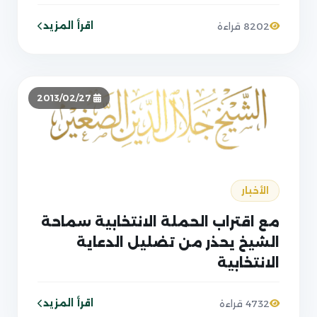
الصحابي الجليل عمار بن ياسر رض
في الرقة
اقرأ المزيد
8202 قراءة
2013/02/27
الأخبار
مع اقتراب الحملة الانتخابية سماحة
الشيخ يحذر من تضليل الدعاية
الانتخابية
اقرأ المزيد
4732 قراءة