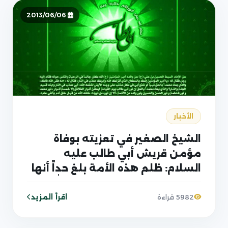
2013/06/06
الأخبار
الشيخ الصغير في تعزيته بوفاة
مؤمن قريش أبي طالب عليه
السلام: ظلم هذه الأمة بلغ حداً أنها
وصفت أعظم مناصر لرسول الله
وأول منافح عنه كأبي طالب بعنوانه
اقرأ المزيد
5982 قراءة
مشركاً وأعظم عدو من أعدائه كأبي
سفيان بأنه كان مؤمناً؟