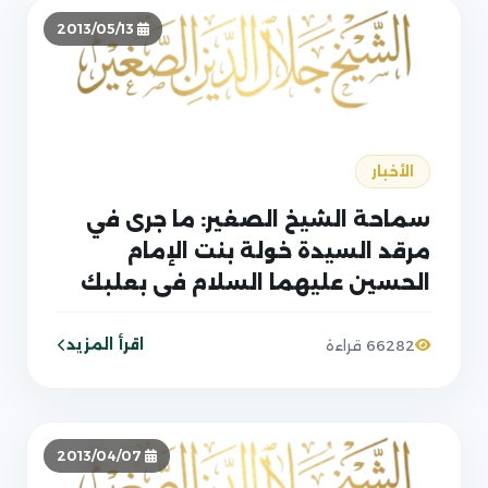
2013/05/13
الأخبار
سماحة الشيخ الصغير: ما جرى في
مرقد السيدة خولة بنت الإمام
الحسين عليهما السلام في بعلبك
حقيقي، والتشكيك فيما جرى
متعمد من قبل خط شكك بكل
اقرأ المزيد
66282 قراءة
العقيدة الإمامية وأنكر كل مقامات
أهل البيت عليهم السلام
2013/04/07