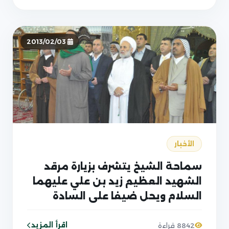
2013/02/03
الأخبار
سماحة الشيخ يتشرف بزيارة مرقد
الشهيد العظيم زيد بن علي عليهما
السلام ويحل ضيفا على السادة
العميديين وعلى عشيرة الرواجح في
المحاويل
اقرأ المزيد
8842 قراءة