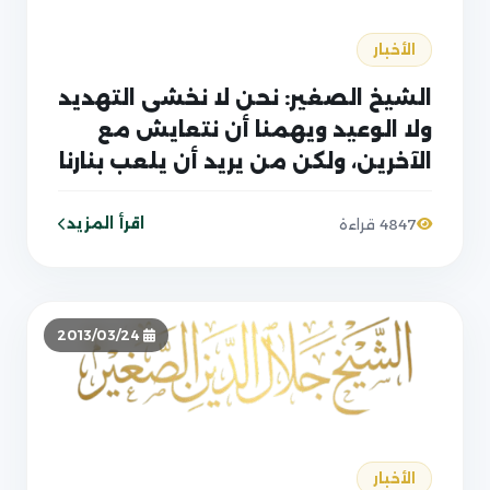
الأخبار
الشيخ الصغير: نحن لا نخشى التهديد
ولا الوعيد ويهمنا أن نتعايش مع
الآخرين، ولكن من يريد أن يلعب بنارنا
فعليه أن يتأكد أنها حارقة ولو
انطلقت فستدك وبلا رجعة براثن
اقرأ المزيد
4847 قراءة
الحقد وأنياب الغل
2013/03/24
الأخبار