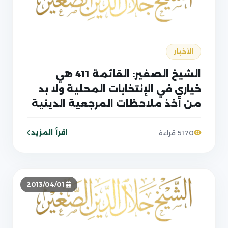
الأخبار
الشيخ الصغير: القائمة 411 هي
خياري في الإنتخابات المحلية ولا بد
من أخذ ملاحظات المرجعية الدينية
الرشيدة في شان الانتخابات بعناية
شديدة ولا بد من نصرتها إن أراد
اقرأ المزيد
5170 قراءة
الشعب الخلاص
2013/04/01