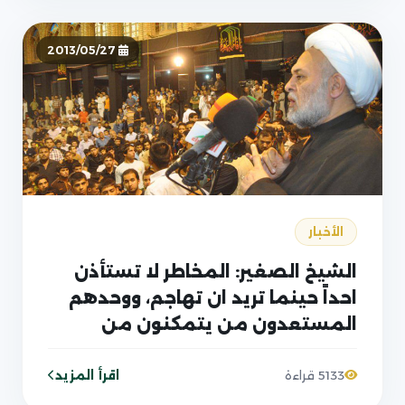
التكفيري.
2013/05/27
الأخبار
الشيخ الصغير: المخاطر لا تستأذن
احداً حينما تريد ان تهاجم، ووحدهم
المستعدون من يتمكنون من
مواجهة هذه المخاطر ولجمها
اقرأ المزيد
5133 قراءة