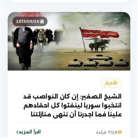
2013/05/26
الأخبار
الشيخ الصغير: إن كان النواصب قد
انتخبوا سوريا لينفثوا كل احقادهم
علينا فما اجدرنا أن ننهي منازلتنا
معهم ونصفي حساباتنا معهم في
سوريا
اقرأ المزيد
7126 قراءة