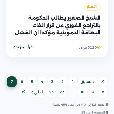
الأخبار
الشيخ الصغير يطالب الحكومة
بالتراجع الفوري عن قرار الغاء
البطاقة التموينية مؤكدا ان الفشل
في محاربة الفساد لا يعالج بما هو
افسد
اقرأ المزيد
5220 قراءة
7
السابق
1
2
3
4
5
6
(الصفحة
8
9
10
...
22
23
التالي
عرض 121 إلى 140 من أصل
456
نتيجة
الصفحة
7
من
23