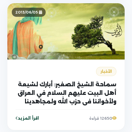
2013/06/05
الأخبار
سماحة الشيخ الصغير: أبارك لشيعة
أهل البيت عليهم السلام في العراق
ولأخواننا في حزب الله ولمجاهدينا
العراقيين المنافحين عن حياض اهل
البيت عليهم السلام في سوريا
اقرأ المزيد
12650 قراءة
انتصارهم الكبير ضد الإرهاب