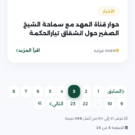
الأخبار
حوار قناة العهد مع سماحة الشيخ
الصغير حول انشقاق تيارالحكمة
اقرأ المزيد
4494 قراءة
3
السابق
1
2
4
5
6
7
8
(الصفحة الحالية)
9
10
...
22
23
التالي
عرض 41 إلى 60 من أصل
456
نتيجة
الصفحة
3
من
23