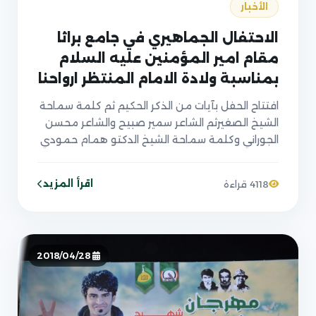
الأخبار
الاحتفال الجماهيري في جامع براثا
مقام امير المؤمنين عليه السلام
بمناسبة ولادة الامام المنتظر ارواحنا
فداه
افتتاح الحفل بآيات من الذكر الحكيم ثم كلمة سماحة
الشيخ الصغيرثم الشاعر سمير صبيح والشاعر محسن
الجوراني وكلمة سماحة الشيخ الدكتو همام حمودي
والشاعر السيد عبد الخالق المحنة في ١٨ شعبان
المعظم 1439 الموافق لـ 5-5-2018
اقرأ المزيد
4118 قراءة
2018/04/28