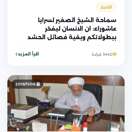
الأخبار
سماحة الشيخ الصغير لسرايا
عاشوراء: ان الانسان ليفخر
ببطولاتكم وبقية فصائل الحشد
والمجاهدين بما لا مزيد لأي فخر
عليه
اقرأ المزيد
3442 قراءة
2018/11/06