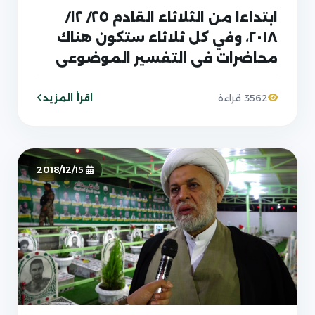
ابتداءا من الثلاثاء القادم ٢٥/ ١٢/
٢٠١٨، وفي كل ثلاثاء ستكون هناك
محاضرات في التفسير الموضوعي
للقران الكريم لسماحة الشيخ الصغير
في جامع براثا
اقرأ المزيد
3562 قراءة
2018/12/15