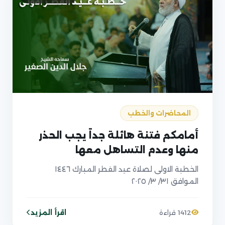
المحاضرات والخطب
أمامكم فتنة هائلة جداً يجب الحذر
منها وعدم التساهل معها
الخطبة الاولى لصلاة عيد الفطر المبارك ١٤٤٦
الموافق ٣١/ ٣/ ٢٠٢٥
اقرأ المزيد
1412 قراءة