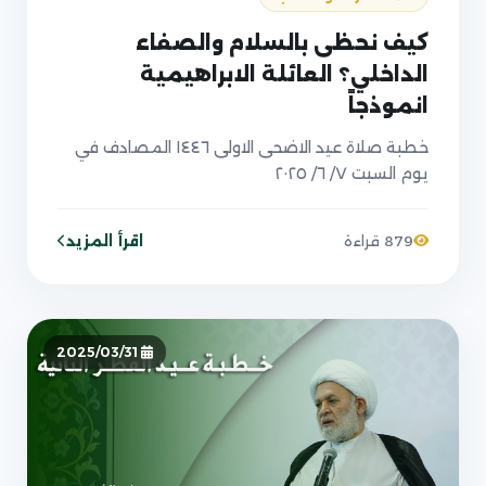
كيف نحظى بالسلام والصفاء
الداخلي؟ العائلة الابراهيمية
انموذجاً
خطبة صلاة عيد الاضحى الاولى ١٤٤٦ المصادف في
يوم السبت ٧/ ٦/ ٢٠٢٥
اقرأ المزيد
879 قراءة
2025/03/31