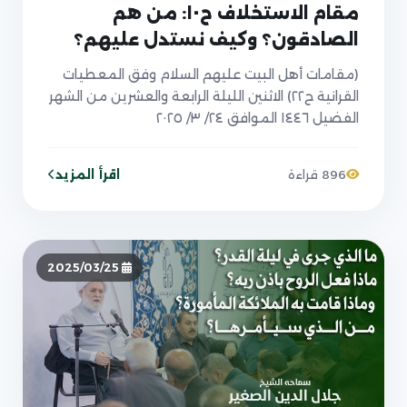
مقام الاستخلاف ح١٠: من هم
الصادقون؟ وكيف نستدل عليهم؟
(مقامات أهل البيت عليهم السلام وفق المعطيات
القرانية ح٢٢) الاثنين الليلة الرابعة والعشرين من الشهر
الفضيل ١٤٤٦ الموافق ٢٤/ ٣/ ٢٠٢٥
اقرأ المزيد
896 قراءة
2025/03/25