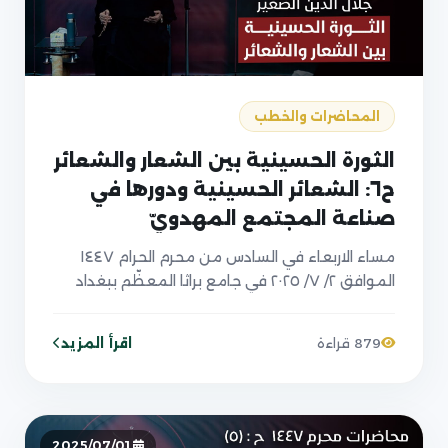
المحاضرات والخطب
الثورة الحسينية بين الشعار والشعائر
ح٦: الشعائر الحسينية ودورها في
صناعة المجتمع المهدويّ
مساء الاربعاء في السادس من محرم الحرام ١٤٤٧
الموافق ٢/ ٧/ ٢٠٢٥ في جامع براثا المعظّم ببغداد
اقرأ المزيد
879 قراءة
2025/07/01