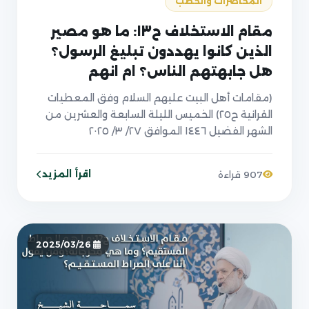
المحاضرات والخطب
مقام الاستخلاف ح١٣: ما هو مصير
الذين كانوا يهددون تبليغ الرسول؟
هل جابهتهم الناس؟ ام انهم
استغفلوهم؟
(مقامات أهل البيت عليهم السلام وفق المعطيات
القرانية ح٢٥) الخميس الليلة السابعة والعشرين من
الشهر الفضيل ١٤٤٦ الموافق ٢٧/ ٣/ ٢٠٢٥
اقرأ المزيد
907 قراءة
2025/03/26