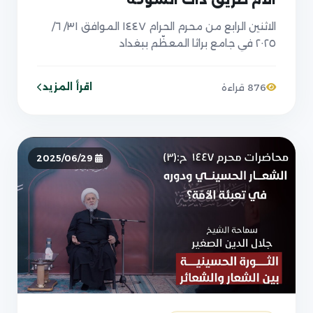
واستوعبوها؟
الاثنين الرابع من محرم الحرام ١٤٤٧ الموافق ٣١/ ٦/
٢٠٢٥ في جامع براثا المعظّم ببغداد
اقرأ المزيد
876 قراءة
2025/06/29