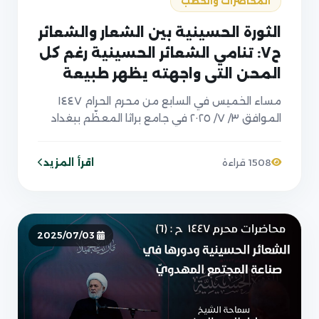
المحاضرات والخطب
الثورة الحسينية بين الشعار والشعائر
ح٧: تنامي الشعائر الحسينية رغم كل
المحن التي واجهته يظهر طبيعة
وفاء الشيعة لمنهج أئمتهم ع.
مساء الخميس في السابع من محرم الحرام ١٤٤٧
الموافق ٣/ ٧/ ٢٠٢٥ في جامع براثا المعظّم ببغداد
اقرأ المزيد
1508 قراءة
2025/07/03