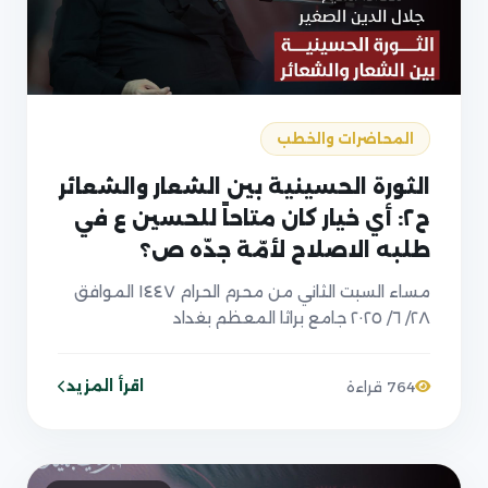
المحاضرات والخطب
الثورة الحسينية بين الشعار والشعائر
ح٢: أي خيار كان متاحاً للحسين ع في
طلبه الاصلاح لأمّة جدّه ص؟
مساء السبت الثاني من محرم الحرام ١٤٤٧ الموافق
٢٨/ ٦/ ٢٠٢٥ جامع براثا المعظم بغداد
اقرأ المزيد
764 قراءة