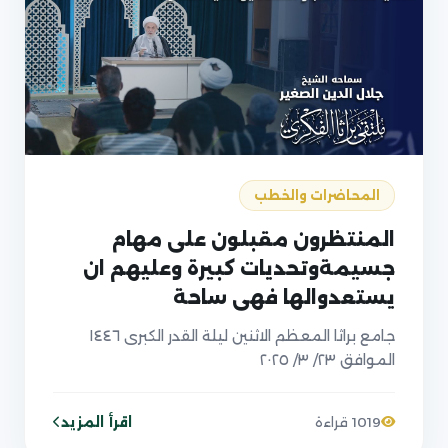
المحاضرات والخطب
المنتظرون مقبلون على مهام
جسيمةوتحديات كبيرة وعليهم ان
يستعدوالها فهي ساحة
اختبارالصادقين في انتظاره
جامع براثا المعظم الاثنين ليلة القدر الكبرى ١٤٤٦
الموافق ٢٣/ ٣/ ٢٠٢٥
اقرأ المزيد
1019 قراءة