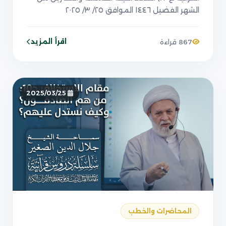
الشهر الفضيل ١٤٤٦ الموافق ٢٥/ ٣/ ٢٠٢٥
اقرأ المزيد
867 قراءة
2025/03/25
المحاضرات والخطب