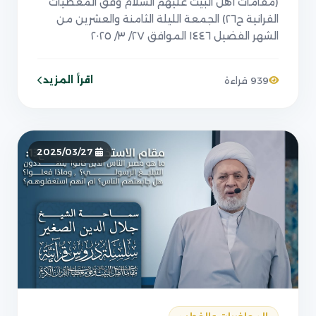
(مقامات أهل البيت عليهم السلام وفق المعطيات
القرانية ح٢٦) الجمعة الليلة الثامنة والعشرين من
الشهر الفضيل ١٤٤٦ الموافق ٢٧/ ٣/ ٢٠٢٥
اقرأ المزيد
939 قراءة
2025/03/27