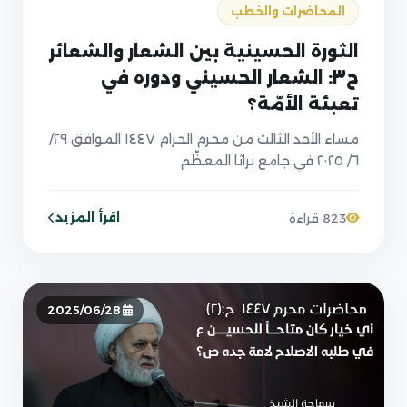
المحاضرات والخطب
الثورة الحسينية بين الشعار والشعائر
ح٣: الشعار الحسيني ودوره في
تعبئة الأمّة؟
مساء الأحد الثالث من محرم الحرام ١٤٤٧ الموافق ٢٩/
٦/ ٢٠٢٥ في جامع براثا المعظّم
اقرأ المزيد
823 قراءة
2025/06/28