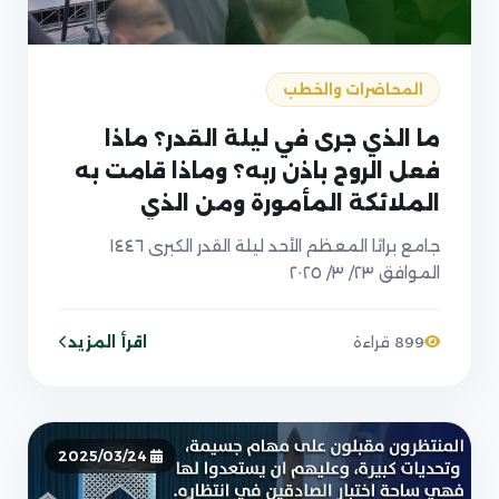
المحاضرات والخطب
ما الذي جرى في ليلة القدر؟ ماذا
فعل الروح باذن ربه؟ وماذا قامت به
الملائكة المأمورة ومن الذي
سيأمرها
جامع براثا المعظم الأحد ليلة القدر الكبرى ١٤٤٦
الموافق ٢٣/ ٣/ ٢٠٢٥
اقرأ المزيد
899 قراءة
2025/03/24