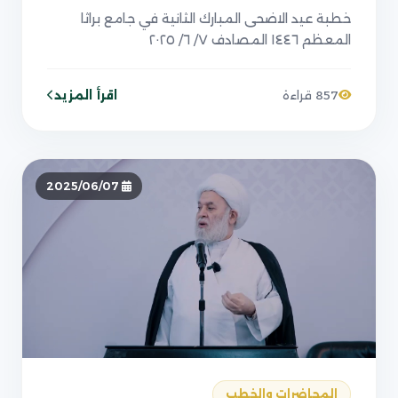
خطبة عيد الاضحى المبارك الثانية في جامع براثا
المعظم ١٤٤٦ المصادف ٧/ ٦/ ٢٠٢٥
اقرأ المزيد
857 قراءة
2025/06/07
المحاضرات والخطب