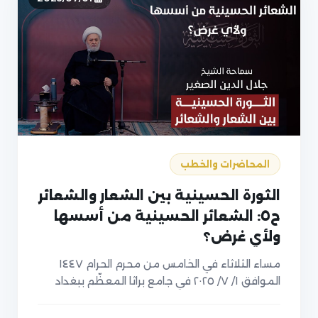
المحاضرات والخطب
الثورة الحسينية بين الشعار والشعائر
ح٥: الشعائر الحسينية من أسسها
ولأي غرض؟
مساء الثلاثاء في الخامس من محرم الحرام ١٤٤٧
الموافق ١/ ٧/ ٢٠٢٥ في جامع براثا المعظّم ببغداد