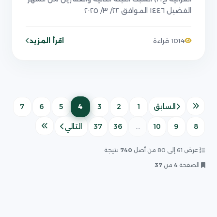
الفضيل ١٤٤٦ الموافق ٢٢/ ٣/ ٢٠٢٥
اقرأ المزيد
1014 قراءة
4
السابق
1
2
3
5
6
7
(الصفحة الحالية)
8
9
10
...
36
37
التالي
عرض 61 إلى 80 من أصل
740
نتيجة
الصفحة
4
من
37